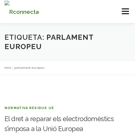
Vés
Menú
al
contingut
INICI
QUI SOM
SERVEIS
NOTICIES
ETIQUETA:
PARLAMENT
EUROPEU
CONTACTE
PLATAFORMA
Inici
»
parlament europeu
NORMATIVA RESIDUS UE
El dret a reparar els electrodomèstics
s’imposa a la Unió Europea