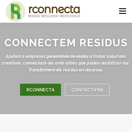
Vés
Menú
al
contingut
INICI
QUI SOM
SERVEIS
NOTICIES
CONNECTEM
RESIDUS
CONTACTE
PLATAFORMA
Ajudem a empreses
generadores de residus
a trobar solucions
creatives, connectant-les amb altres que poden reutilitzar-los.
Transformem els residus en recursos.
RCONNECTA
CONTACTA'NS