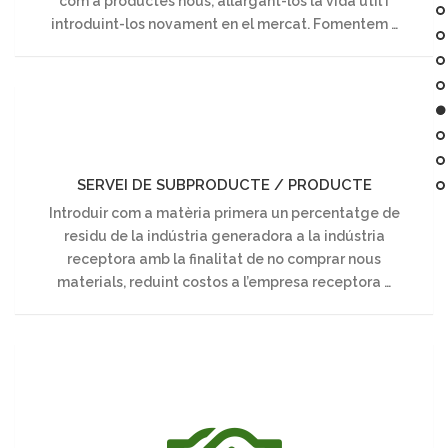
com a productes nous, allargant-los la vida útil i
introduint-los novament en el mercat. Fomentem …
SERVEI
DE
SUBPRODUCTE
SERVEI DE SUBPRODUCTE / PRODUCTE
/
Introduir com a matèria primera un percentatge de
residu de la indústria generadora a la indústria
PRODUCTE
receptora amb la finalitat de no comprar nous
materials, reduint costos a l’empresa receptora …
SERVEI
D’INNOVACIÓ
I