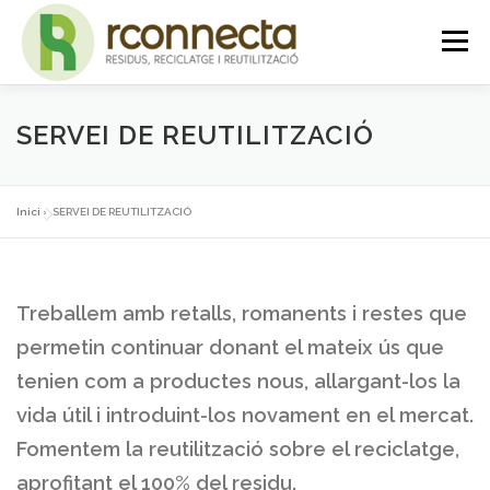
Vés
Menú
al
contingut
INICI
QUI SOM
SERVEIS
NOTICIES
SERVEI DE REUTILITZACIÓ
CONTACTE
PLATAFORMA
Inici
»
SERVEI DE REUTILITZACIÓ
Treballem amb retalls, romanents i restes que
permetin continuar donant el mateix ús que
tenien com a productes nous, allargant-los la
vida útil i introduint-los novament en el mercat.
Fomentem la reutilització sobre el reciclatge,
aprofitant el 100% del residu.