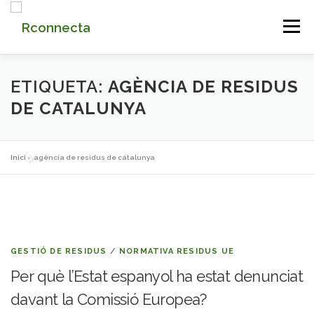
Vés
Menú
al
contingut
INICI
QUI SOM
SERVEIS
NOTICIES
ETIQUETA:
AGÈNCIA DE RESIDUS
DE CATALUNYA
CONTACTE
PLATAFORMA
Inici
»
agència de residus de catalunya
GESTIÓ DE RESIDUS
/
NORMATIVA RESIDUS UE
Per què l’Estat espanyol ha estat denunciat
davant la Comissió Europea?