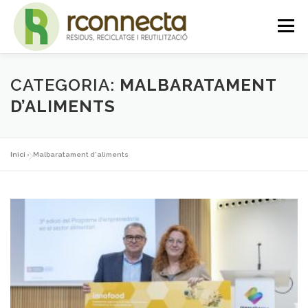
Vés
Menú
al
contingut
INICI
QUI SOM
SERVEIS
NOTICIES
CATEGORIA:
MALBARATAMENT
D’ALIMENTS
CONTACTE
PLATAFORMA
Inici
»
Malbaratament d'aliments