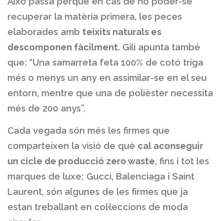
Això passa perquè en cas de no poder-se
recuperar la matèria primera, les peces
elaborades amb
teixits naturals es
descomponen fàcilment
. Gili apunta també
que: “Una samarreta feta 100% de cotó triga
més o menys un any en assimilar-se en el seu
entorn, mentre que una de polièster necessita
més de 200 anys”.
Cada vegada són més les firmes que
comparteixen la visió de què
cal aconseguir
un cicle de producció zero waste
, fins i tot les
marques de luxe; Gucci, Balenciaga i Saint
Laurent, són algunes de les firmes que ja
estan treballant en col·leccions de moda