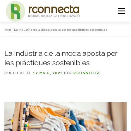
Vés
Menú
al
contingut
Inici
»
La indústria de la moda aposta per les pràctiques sostenibles
INICI
QUI SOM
SERVEIS
NOTICIES
La indústria de la moda aposta per
CONTACTE
PLATAFORMA
les pràctiques sostenibles
PUBLICAT EL
12 MAIG, 2021
PER
RCONNECTA