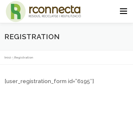
Vés
Menú
al
contingut
INICI
QUI SOM
SERVEIS
NOTICIES
REGISTRATION
CONTACTE
PLATAFORMA
Inici
»
Registration
[user_registration_form id=”6195″]