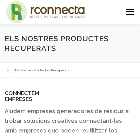
Vés
Menú
al
contingut
INICI
QUI SOM
SERVEIS
NOTICIES
ELS NOSTRES PRODUCTES
RECUPERATS
CONTACTE
PLATAFORMA
Inici
»
Els Nostres Productes Recuperats
CONNECTEM
EMPRESES
Ajudem empreses generadores de residus a
trobar solucions creatives connectant-les
amb empreses que poden reutilitzar-los.