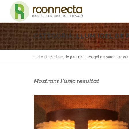
Vés
al
contingut
CATEGORIA:
LLUM IGEL DE 
Inici
»
Lluminàries de paret
»
Llum Igel de paret Taronja
Mostrant l'únic resultat