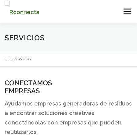
Saltar
Menú
al
contenido
INICIO
QUIENES SOMOS
SERVICIOS
SERVICIOS
CONTACTO
PLATAFORMA
MI CUENTA
Inici
»
SERVICIOS
CONECTAMOS
EMPRESAS
Ayudamos empresas generadoras de residuos
a encontrar soluciones creativas
conectándolas con empresas que pueden
reutilizarlos.